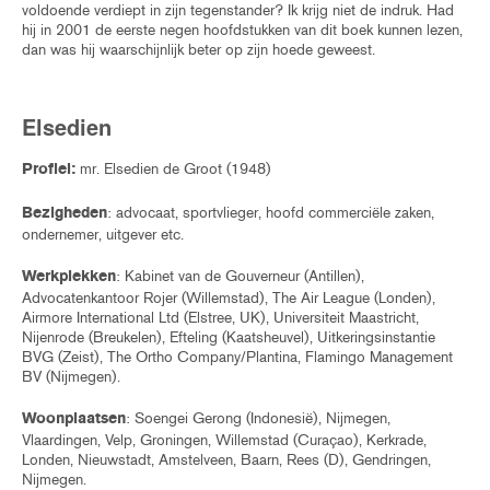
voldoende verdiept in zijn tegenstander? Ik krijg niet de indruk. Had
hij in 2001 de eerste negen hoofdstukken van dit boek kunnen lezen,
dan was hij waarschijnlijk beter op zijn hoede geweest.
Elsedien
mr. Elsedien de Groot (1948)
Profiel:
: advocaat, sportvlieger, hoofd commerciële zaken,
Bezigheden
ondernemer, uitgever etc.
: Kabinet van de Gouverneur (Antillen),
Werkplekken
Advocatenkantoor Rojer (Willemstad), The Air League (Londen),
Airmore International Ltd (Elstree, UK), Universiteit Maastricht,
Nijenrode (Breukelen), Efteling (Kaatsheuvel), Uitkeringsinstantie
BVG (Zeist), The Ortho Company/Plantina, Flamingo Management
BV (Nijmegen).
: Soengei Gerong (Indonesië), Nijmegen,
Woonplaatsen
Vlaardingen, Velp, Groningen, Willemstad (Curaçao), Kerkrade,
Londen, Nieuwstadt, Amstelveen, Baarn, Rees (D), Gendringen,
Nijmegen.